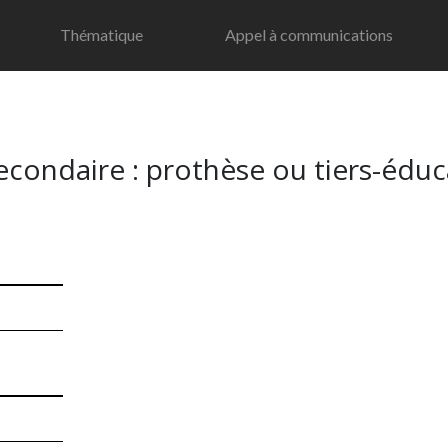
Thématique
Appel à communications
econdaire : prothèse ou tiers-éduca