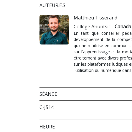
AUTEUR.E.S
Matthieu Tisserand
Collège Ahuntsic -
Canada
En tant que conseiller péd
développement de la compéten
qu'une maîtrise en communicat
sur l'apprentissage et la mot
étroitement avec divers profe
sur les plateformes ludiques 
l'utilisation du numérique dan
SÉANCE
C-J514
HEURE