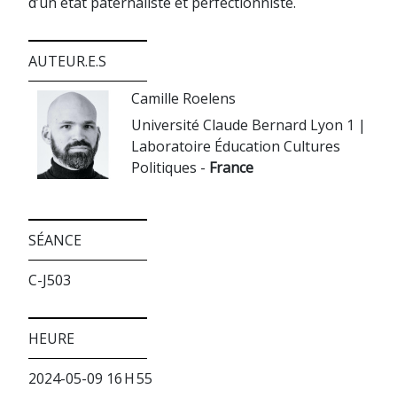
d’un état paternaliste et perfectionniste.
AUTEUR.E.S
Camille Roelens
Université Claude Bernard Lyon 1 |
Laboratoire Éducation Cultures
Politiques -
France
SÉANCE
C-J503
HEURE
2024-05-09 16 H 55