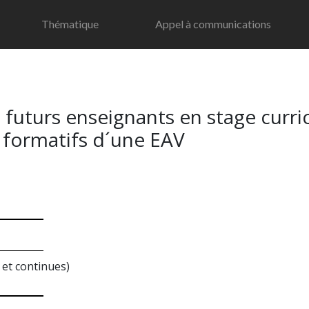
Thématique
Appel à communications
turs enseignants en stage curricu
s formatifs d´une EAV
 et continues)