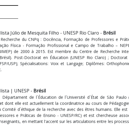
ista Júlio de Mesquita Filho - UNESP Rio Claro -
Brésil
Recherche du CNPq : Docência, Formação de Professores e Prát
ção Física - Formação Profissional e Campo de Trabalho – NEPEF 
IMEP) de 2000 à 2015. Est membre du Centre de Recherche Interun
résil). Post-Doctorat en Éducation (UNESP Rio Claro) ; Doctorat
(FSP/USP); Spécialisations: Voix et Langage; Diplômes: Orthopho
.
lista | UNESP -
Brésil
au Départament de l´Éducation de l´Université d´État de São Paulo
, et dont elle est actuellement la coordinatrice au cours de Pédago
 Comité d´éthique de la recherche avec des êtres humains. Elle e
ssores e Práticas de Ensino - UNESP/RC) et est chercheuse associ
seignants, en mettant l'accent sur les articulations entre les process