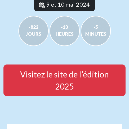
9 et 10 mai 2024
-822
-13
-5
JOURS
HEURES
MINUTES
Visitez le site de l’édition
2025