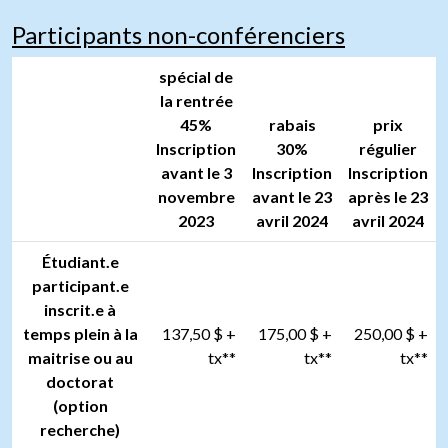
Participants non-conférenciers
spécial de
la rentrée
45%
rabais
prix
Inscription
30%
régulier
avant le 3
Inscription
Inscription
novembre
avant le 23
après le 23
2023
avril 2024
avril 2024
Étudiant.e
participant.e
inscrit.e à
temps plein à la
137,50 $ +
175,00 $ +
250,00 $ +
maitrise ou au
tx**
tx**
tx**
doctorat
(option
recherche)