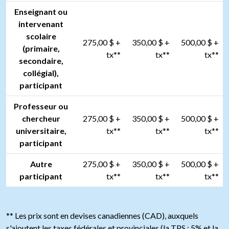
Enseignant ou
intervenant
scolaire
275,00 $ +
350,00 $ +
500,00 $ +
(primaire,
tx**
tx**
tx**
secondaire,
collégial),
participant
Professeur ou
chercheur
275,00 $ +
350,00 $ +
500,00 $ +
universitaire,
tx**
tx**
tx**
participant
Autre
275,00 $ +
350,00 $ +
500,00 $ +
participant
tx**
tx**
tx**
** Les prix sont en devises canadiennes (CAD), auxquels
s'ajoutent les taxes fédérales et provinciales (la TPS : 5% et la